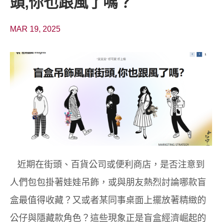
頭,你也跟風了嗎？
MAR 19, 2025
近期在街頭、百貨公司或便利商店，是否注意到
人們包包掛著娃娃吊飾，或與朋友熱烈討論哪款盲
盒最值得收藏？又或者某同事桌面上擺放著精緻的
公仔與隱藏款角色？這些現象正是盲盒經濟崛起的